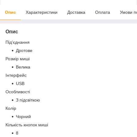
Опис
Характеристики
Доставка
Оплата
Умови п
Опис
Під'єднання
Дротове
Розмір миші
Велика
Інтерфейс
USB
Особливості
З підсвіткою
Колір
Чорний
Кількість кнопок миші
8