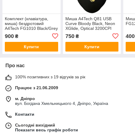
Комплект (клавіатура,
Миша A4Tech Q81 USB
Миша
миша) бездротовий
Curve Bloody Black, Neon
FG12
A4Tech FG1010 Black/Grey
XGlide, Optical 3200CPI
USB
(Q81 Bloody Curve)
900
750
400
₴
₴
Купити
Купити
Про нас
100% позитивних з 19 відгуків за рік
Працює з 21.06.2009
м. Дніпро
вул. Богдана Хмельницького 4, Дніпро, Україна
Контакти
Сьогодні вихідний
Показати весь графік роботи