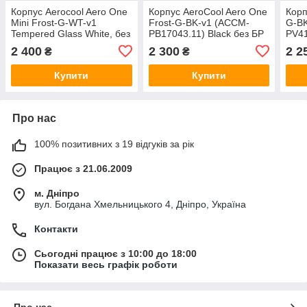
Корпус Aerocool Aero One
Корпус AeroCool Aero One
Корп
Mini Frost-G-WT-v1
Frost-G-BK-v1 (ACCM-
G-B
Tempered Glass White, без
PB17043.11) Black без БР
PV41
БЖ
2 400
2 300
2 2
₴
₴
Купити
Купити
Про нас
100% позитивних з 19 відгуків за рік
Працює з 21.06.2009
м. Дніпро
вул. Богдана Хмельницького 4, Дніпро, Україна
Контакти
Сьогодні працює з 10:00 до 18:00
Показати весь графік роботи
Про нас