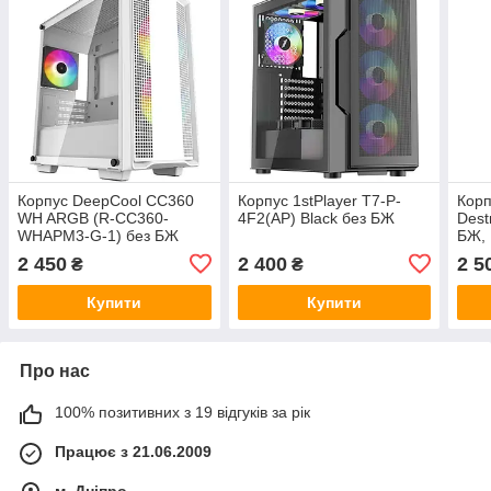
Корпус DeepCool CC360
Корпус 1stPlayer T7-P-
Кор
WH ARGB (R-CC360-
4F2(AP) Black без БЖ
Dest
WHAPM3-G-1) без БЖ
БЖ, 
/ Mi
2 450
2 400
2 5
₴
₴
2xUS
ARG
Купити
Купити
Про нас
100% позитивних з 19 відгуків за рік
Працює з 21.06.2009
м. Дніпро