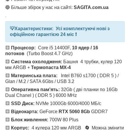
🔵 Більше збірок у нас на сайті:
SAGITA.com.ua
.
💡
Характеристики: Усі комплектуючі нові з
офіційною гарантією 24 міс ❗️
🟨
Процесор:
Core i5 14400F,
10 ядер / 16
потоков
(Turbo Boost 4.7 GHz)
🟨
Система охолодженя:
Башня
4 трубки, кулер 120
мм ARGB
+
Термопаста MX-4
🟨
Материнська плата:
Intel B760 s1700 ( DDR 5 ) /
Glan / M.2 / SATA 6Gbs / USB 3.2
🟨
Оперативна пам'ять:
32Gb ( дві планки по 16Gb
Dual Chanel ) ( DDR 5 ) 6000 MHz
🟨
SSD Диск:
NVMe 1000Gb 6000/4000 МБ/с
🟨
Відеокарта:
GeForce
RTX 5060 8Gb
GDDR7
🟨
Блок живлення:
700W 80 Plus
🟨
Корпус:
4 кулера 120 мм ARGB
🔄
Можна змінити