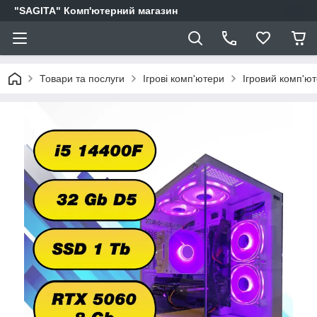
"SAGITA" Комп'ютерний магазин
Товари та послуги
Ігрові комп'ютери
Ігровий комп'ют