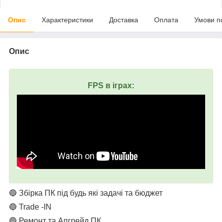
Опис
Характеристики
Доставка
Оплата
Умови п
Опис
FPS в іграх:
🔵 Збірка ПК під будь які задачі та бюджет
🔵 Trade -IN
🔵 Ремонт та Апгрейд ПК