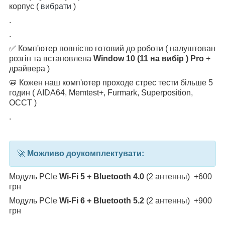
корпус (
вибрати
)
.
.
✅ Комп'ютер повністю готовий до роботи ( налуштован
розгін та встановлена
Window 10 (11 на вибір ) Pro
+
драйвера )
📛 Кожен наш комп'ютер проходе стрес тести більше 5
годин ( AIDA64, Memtest+, Furmark, Superposition,
OCCT )
.
🚀
Можливо доукомплектувати:
Модуль PCIe
Wi-Fi 5 + Bluetooth 4.0
(2 антенны) +600
грн
Модуль PCIe
Wi-Fi 6 + Bluetooth 5.2
(2 антенны) +900
грн