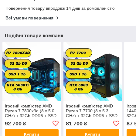
Повернення товару впродовж 14 днів за домовленістю
Всі умови повернення
Подібні товари компанії
Ігровий комп'ютер AMD
Ігровий комп'ютер AMD
Ігро
Ryzen 7 7800x3d (8 x 5.0
Ryzen 7 7700 (8 x 5.3
1440
GHz) + 32Gb DDR5 + SSD
GHz) + 32Gb DDR5 + SSD
32G
1000 Gb + RTX 5060 Ti
1000 Gb + RTX 5060 8Gb
Gb +
92 700
81 700
87 
₴
₴
Купити
Купити