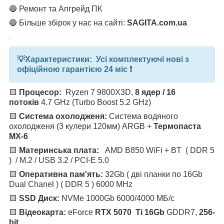
🔵 Ремонт та Апгрейд ПК
🔵 Більше збірок у нас на сайті:
SAGITA.com.ua
.
💡
Характеристики: Усі комплектуючі нові з
офіційною гарантією 24 міс ❗️
🟨
Процесор:
Ryzen 7
9800X3D
,
8 ядер / 16
потоків
4.7 GHz (Turbo Boost 5.2 GHz)
🟨
Система охолодженя:
Система водяного
охолодженя (3 кулери 120мм) ARGB
+
Термопаста
MX-6
🟨
Материнська плата:
AMD B850 WiFi + BT ( DDR 5
) / M.2 / USB 3.2 / PCI-E 5.0
🟨
Оперативна пам'ять:
32Gb ( дві планки по 16Gb
Dual Chanel ) ( DDR 5 ) 6000 MHz
🟨
SSD Диск:
NVMe 1000Gb 6000/4000 МБ/с
🟨
Відеокарта:
eForce
RTX 5070 Ti 16Gb
GDDR7,
256-
bit