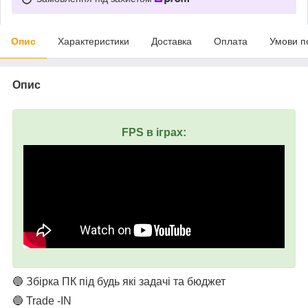
Опис
Характеристики
Доставка
Оплата
Умови п
Опис
FPS в іграх:
🔵 Збірка ПК під будь які задачі та бюджет
🔵 Trade -IN