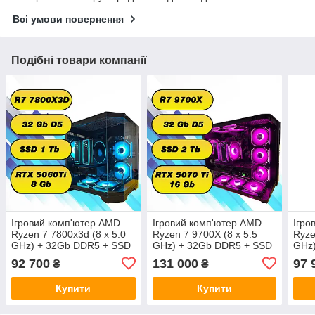
Всі умови повернення
Подібні товари компанії
Ігровий комп'ютер AMD
Ігровий комп'ютер AMD
Ігро
Ryzen 7 7800x3d (8 x 5.0
Ryzen 7 9700X (8 x 5.5
Ryze
GHz) + 32Gb DDR5 + SSD
GHz) + 32Gb DDR5 + SSD
GHz
1000 Gb + RTX 5060 Ti
2 Tb + RTX 5070 Ti 16Gb
1000
92 700
131 000
97 
₴
₴
16G
Купити
Купити