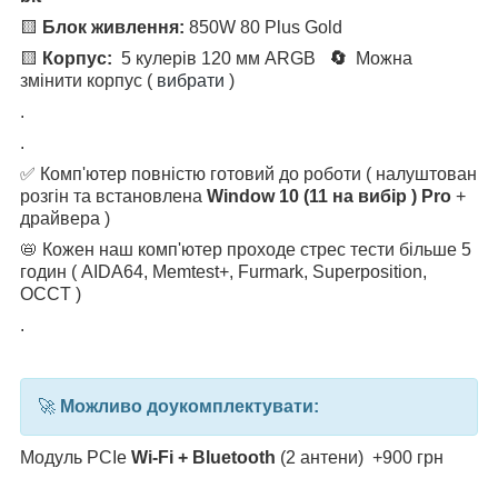
🟨
Блок живлення:
850W 80 Plus Gold
🟨
Корпус:
5 кулерів 120 мм ARGB
🔄
Можна
змінити корпус (
вибрати
)
.
.
✅ Комп'ютер повністю готовий до роботи ( налуштован
розгін та встановлена
Window 10 (11 на вибір ) Pro
+
драйвера )
📛 Кожен наш комп'ютер проходе стрес тести більше 5
годин ( AIDA64, Memtest+, Furmark, Superposition,
OCCT )
.
🚀
Можливо доукомплектувати:
Модуль PCIe
Wi-Fi + Bluetooth
(2 антени) +900 грн